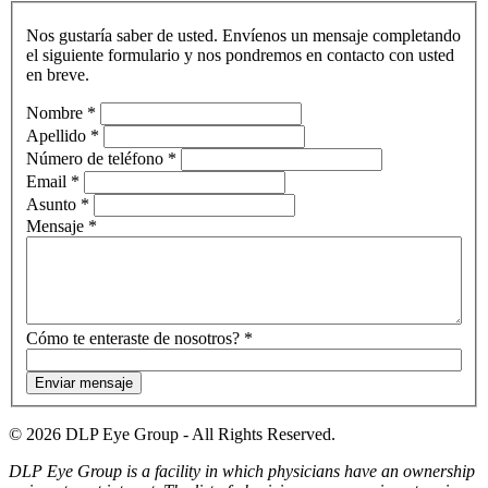
Contáctenos
Nos gustaría saber de usted. Envíenos un mensaje completando
el siguiente formulario y nos pondremos en contacto con usted
en breve.
If
Nombre
*
you
Apellido
*
are
Número de teléfono
*
human,
Email
*
leave
Asunto
*
this
Mensaje
*
field
blank.
Cómo te enteraste de nosotros?
*
Enviar mensaje
© 2026 DLP Eye Group - All Rights Reserved.
DLP Eye Group is a facility in which physicians have an ownership